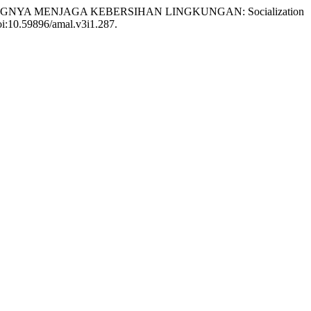
SASI PENTINGNYA MENJAGA KEBERSIHAN LINGKUNGAN: Socialization
doi:10.59896/amal.v3i1.287.