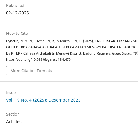
Published
02-12-2025
How to Cite
Pynatih, N. M. N. ., Artini, N. R., & Marta, I. N. G. (2025). FAKTOR-FAKTOR 
OLEH PT BPR CAHAYA ARTHABALI DI KECAMATAN MENGWI KABUPATEN BADUNG: Fact
By PT BPR Cahaya ArthaBali In Mengwi District, Badung Regency.
Ganec Swara
,
19
https://doi.org/10.59896/gara.v19i4.475
More Citation Formats
Issue
Vol. 19 No. 4 (2025): Desember 2025
Section
Articles