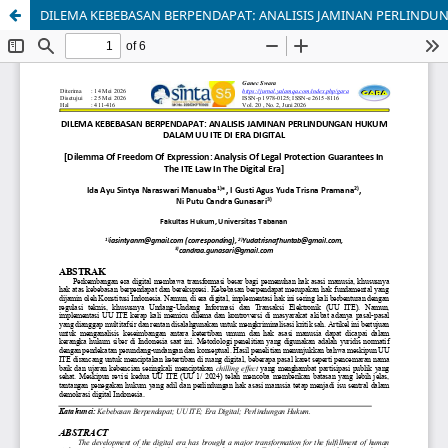
DILEMA KEBEBASAN BERPENDAPAT: ANALISIS JAMINAN PERLINDUN