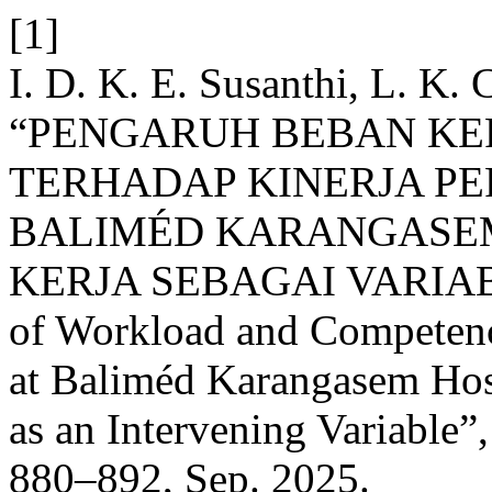
[1]
I. D. K. E. Susanthi, L. K.
“PENGARUH BEBAN KE
TERHADAP KINERJA PE
BALIMÉD KARANGASE
KERJA SEBAGAI VARIABE
of Workload and Competenc
at Baliméd Karangasem Hos
as an Intervening Variable”
880–892, Sep. 2025.