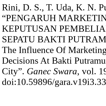
Rini, D. S., T. Uda, K. N. P
“PENGARUH MARKETIN
KEPUTUSAN PEMBELIA
SEPATU BAKTI PUTRAM
The Influence Of Marketi
Decisions At Bakti Putram
City”.
Ganec Swara
, vol. 1
doi:10.59896/gara.v19i3.33