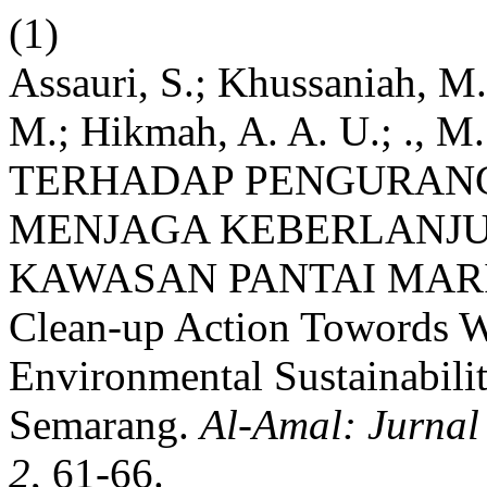
(1)
Assauri, S.; Khussaniah, M.;
M.; Hikmah, A. A. U.; .,
TERHADAP PENGURAN
MENJAGA KEBERLANJU
KAWASAN PANTAI MARI
Clean-up Action Towords W
Environmental Sustainabili
Semarang.
Al-Amal: Jurna
2
, 61-66.