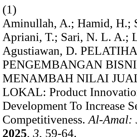
(1)
Aminullah, A.; Hamid, H.; Sa
Apriani, T.; Sari, N. L. A.;
Agustiawan, D. PELATI
PENGEMBANGAN BISN
MENAMBAH NILAI JUAL
LOKAL: Product Innovati
Development To Increase S
Competitiveness.
Al-Amal:
2025
,
3
, 59-64.