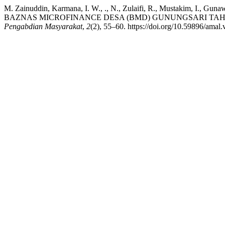
M. Zainuddin, Karmana, I. W., ., N., Zulaifi, R., Mustakim, 
BAZNAS MICROFINANCE DESA (BMD) GUNUNGSARI TAHUN 2024: Fi
Pengabdian Masyarakat
,
2
(2), 55–60. https://doi.org/10.59896/amal.