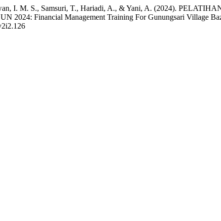
I., Gunawan, I. M. S., Samsuri, T., Hariadi, A., & Yani, A. (
nancial Management Training For Gunungsari Village Baznas 
v2i2.126