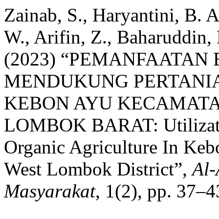
Zainab, S., Haryantini, B. A
W., Arifin, Z., Baharuddin,
(2023) “PEMANFAATAN
MENDUKUNG PERTANIA
KEBON AYU KECAMAT
LOMBOK BARAT: Utilizatio
Organic Agriculture In Kebo
West Lombok District”,
Al-
Masyarakat
, 1(2), pp. 37–