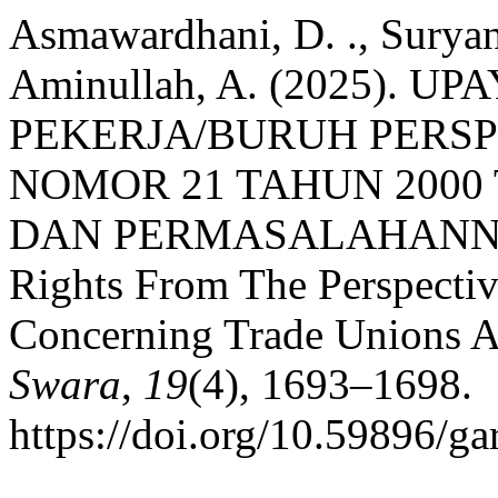
Asmawardhani, D. ., Suryan
Aminullah, A. (2025).
PEKERJA/BURUH PERS
NOMOR 21 TAHUN 2000
DAN PERMASALAHANNYA: E
Rights From The Perspect
Concerning Trade Unions A
Swara
,
19
(4), 1693–1698.
https://doi.org/10.59896/ga