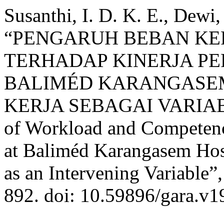
Susanthi, I. D. K. E., Dewi
“PENGARUH BEBAN KE
TERHADAP KINERJA PE
BALIMÉD KARANGASE
KERJA SEBAGAI VARIABE
of Workload and Competenc
at Baliméd Karangasem Hos
as an Intervening Variable”
892. doi: 10.59896/gara.v1